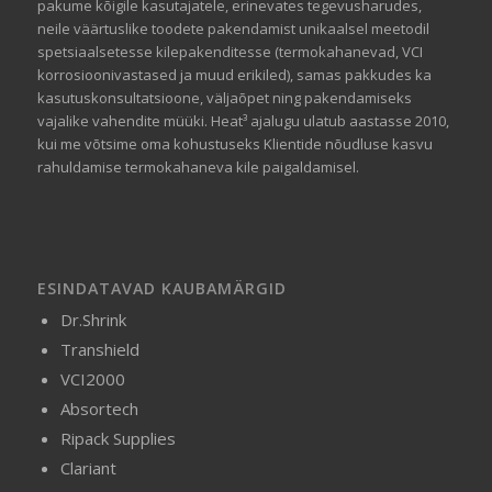
pakume kõigile kasutajatele, erinevates tegevusharudes,
neile väärtuslike toodete pakendamist unikaalsel meetodil
spetsiaalsetesse kilepakenditesse (termokahanevad, VCI
korrosioonivastased ja muud erikiled), samas pakkudes ka
kasutuskonsultatsioone, väljaõpet ning pakendamiseks
vajalike vahendite müüki. Heat³ ajalugu ulatub aastasse 2010,
kui me võtsime oma kohustuseks Klientide nõudluse kasvu
rahuldamise termokahaneva kile paigaldamisel.
ESINDATAVAD KAUBAMÄRGID
Dr.Shrink
Transhield
VCI2000
Absortech
Ripack Supplies
Clariant