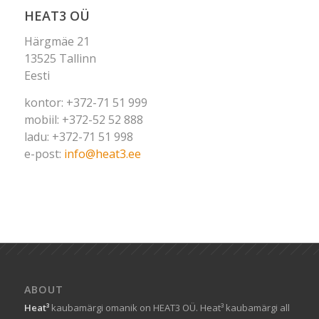
HEAT3 OÜ
Härgmäe 21
13525 Tallinn
Eesti
kontor: +372-71 51 999
mobiil: +372-52 52 888
ladu: +372-71 51 998
e-post:
info@heat3.ee
ABOUT
Heat³
kaubamärgi omanik on HEAT3 OÜ. Heat³ kaubamärgi all