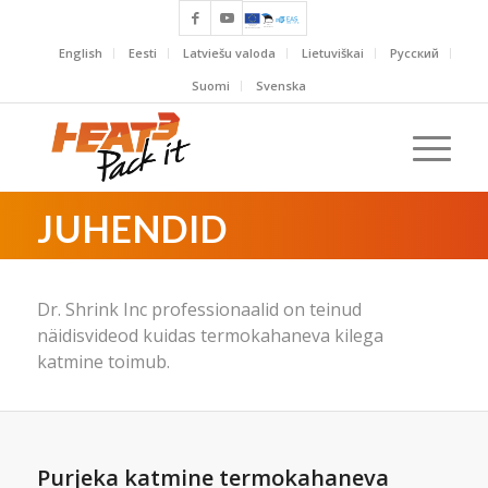
English
Eesti
Latviešu valoda
Lietuviškai
Русский
Suomi
Svenska
JUHENDID
Dr. Shrink Inc professionaalid on teinud
näidisvideod kuidas termokahaneva kilega
katmine toimub.
Purjeka katmine termokahaneva