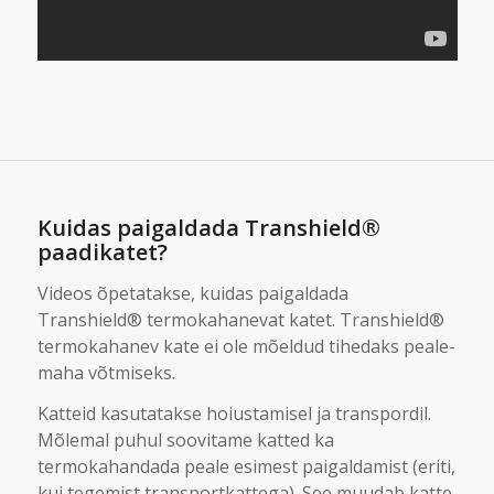
Kuidas paigaldada Transhield®
paadikatet?
Videos õpetatakse, kuidas paigaldada
Transhield® termokahanevat katet. Transhield®
termokahanev kate ei ole mõeldud tihedaks peale-
maha võtmiseks.
Katteid kasutatakse hoiustamisel ja transpordil.
Mõlemal puhul soovitame katted ka
termokahandada peale esimest paigaldamist (eriti,
kui tegemist transportkattega). See muudab katte