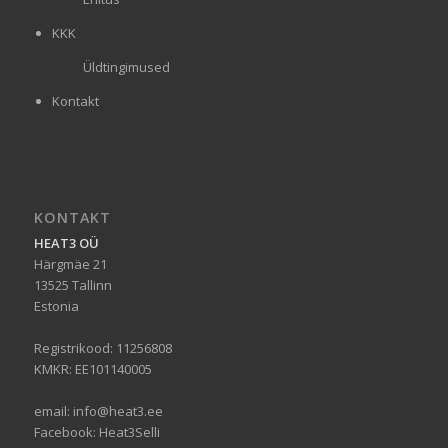
KKK
Üldtingimused
Kontakt
KONTAKT
HEAT3 OÜ
Härgmäe 21
13525 Tallinn
Estonia
Registrikood: 11256808
KMKR: EE101140005
email:
info@heat3.ee
Facebook:
Heat3Selli